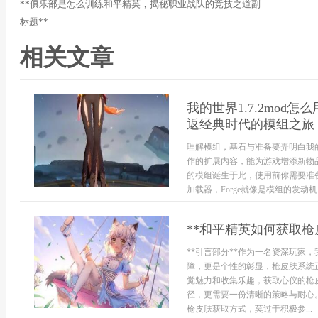
**俱乐部是怎么训练和平精英，揭秘职业战队的竞技之道副
标题**
相关文章
我的世界1.7.2mo
返经典时代的模组之旅
理解模组，基石与准备要弄明白我的
作的扩展内容，能为游戏增添新物品
的模组诞生于此，使用前你需要准备两
加载器，Forge就像是模组的发动
**和平精英如何获取枪
**引言部分**作为一名资深玩家
障，更是个性的彰显，枪皮肤系统
觉魅力和收集乐趣，获取心仪的枪
径，更需要一份清晰的策略与耐心。
枪皮肤获取方式，莫过于积极参...