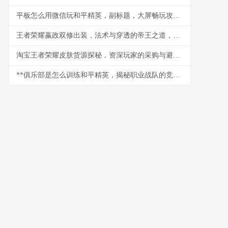
平板怎么用微信玩和平精英，副标题，大屏畅玩攻略与社交技巧
王者荣耀嬴政双修出装，法术与穿透的帝王之道，副标题，双剑合璧掌控中路战场
淘宝王者荣耀皮肤货源探秘，资深玩家的采购与避坑指南
**俱乐部是怎么训练和平精英，揭秘职业战队的竞技之道副标题**