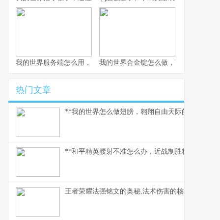
我的世界服务端怎么用，资深玩家实践指南
我的世界合金锭怎么做，下界合金装备
热门文章
**我的世界怎么做翅膀，翱翔自由天际的必备指南。
**和平精英腰射不准怎么办，近战制胜精准度提升指
王者荣耀法强铭文的奥秘,法术伤害的核心基石