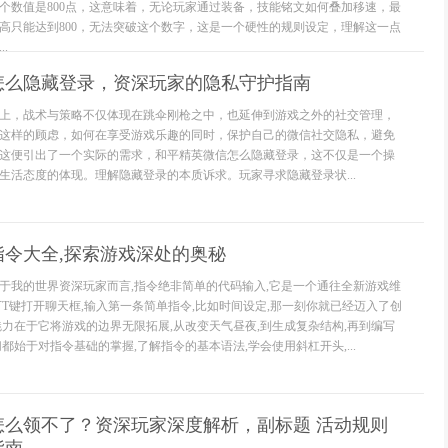
个数值是800点，这意味着，无论玩家通过装备，技能铭文如何叠加移速，最
高只能达到800，无法突破这个数字，这是一个硬性的规则设定，理解这一点
.
怎么隐藏登录，资深玩家的隐私守护指南
上，战术与策略不仅体现在跳伞刚枪之中，也延伸到游戏之外的社交管理，
这样的顾虑，如何在享受游戏乐趣的同时，保护自己的微信社交隐私，避免
这便引出了一个实际的需求，和平精英微信怎么隐藏登录，这不仅是一个操
生活态度的体现。理解隐藏登录的本质诉求。玩家寻求隐藏登录状...
指令大全,探索游戏深处的奥秘
于我的世界资深玩家而言,指令绝非简单的代码输入,它是一个通往全新游戏维
下T键打开聊天框,输入第一条简单指令,比如时间设定,那一刻你就已经迈入了创
魅力在于它将游戏的边界无限拓展,从改变天气昼夜,到生成复杂结构,再到编写
都始于对指令基础的掌握,了解指令的基本语法,学会使用斜杠开头,...
怎么领不了？资深玩家深度解析，副标题 活动规则