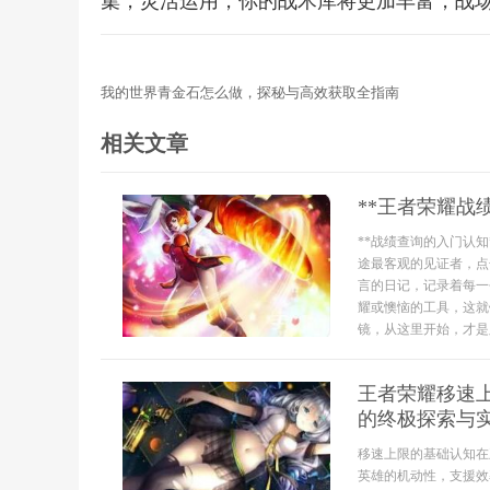
集，灵活运用，你的战术库将更加丰富，战
我的世界青金石怎么做，探秘与高效获取全指南
相关文章
**王者荣耀战
**战绩查询的入门认
途最客观的见证者，点
言的日记，记录着每一
耀或懊恼的工具，这就
镜，从这里开始，才是脱
王者荣耀移速
的终极探索与
移速上限的基础认知在
英雄的机动性，支援效