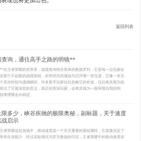
场表现也将更加出色。
返回列表
绩查询，通往高手之路的明镜**
知**在王者荣耀的世界里，战绩查询绝非简单的数据罗列，它是每一位玩家征
击那个不起眼的战绩按钮，你所经历的激战与沉浮便一览无遗，它像一本无
个高光时刻与遗憾瞬间，许多新手玩家往往忽略它的价值，仅仅将其视为炫
错过了它最深层的意义，真正的资深玩家，会将其视为一面审视自我的明
离懵懂走向精进...
上限多少，峡谷疾驰的极限奥秘，副标题，关于速度
实战启示
王者荣耀这款游戏中，移动速度是一个至关重要的基础属性，它直接决定了
率和生存能力，经过实际测试与官方数据的印证，王者荣耀中的移动速度存