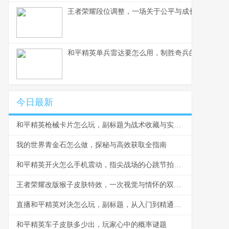
王者荣耀段位调整，一场关于公平与成长的博弈，
和平精英单兵雷达要怎么用，制胜奇兵的信号艺术
今日最新
和平精英枪械卡片怎么玩，副标题为战术收藏与实战博弈指南
我的世界青金石怎么做，探秘与高效获取全指南
和平精英开火怎么手机震动，指尖战场的心跳节拍副标题
王者荣耀改版猴子皮肤特效，一次视觉与情怀的双重革新，副标题，美猴王新装踏碎凌霄
直播和平精英对决怎么玩，副标题，从入门到精通的心法分享
和平精英车子皮肤多少出，玩家心中的概率谜题