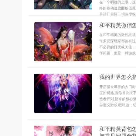
在一个明确的上限，这
终的移动速度面板值最
是进行后续一切深度探..
和平精英微信
在和平精英的激烈战场
许多资深玩家都曾有过
不必要的打扰或关注，
作问题，更是一种游戏
我的世界怎么
开启指令世界的大门对
度的钥匙,当你首次按
造者行列,指令的核心
自定义游戏规则,这一切
和平精英背包