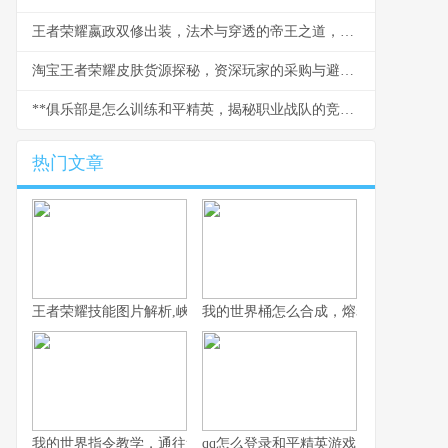
王者荣耀嬴政双修出装，法术与穿透的帝王之道，副标题，双剑合璧掌控中路战场
淘宝王者荣耀皮肤货源探秘，资深玩家的采购与避坑指南
**俱乐部是怎么训练和平精英，揭秘职业战队的竞技之道副标题**
热门文章
王者荣耀技能图片解析,峡谷战场的视觉密码
我的世界桶怎么合成，熔岩水与奶的奥
我的世界指令教学，通往造物主的钥匙，资深玩家的终极指南
qq怎么登录和平精英游戏，一位资深玩