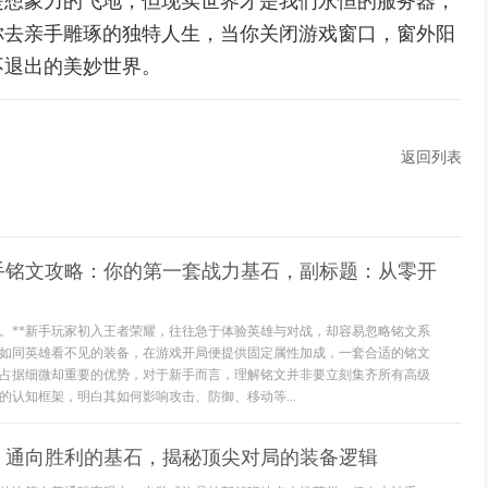
是想象力的飞地，但现实世界才是我们永恒的服务器，
你去亲手雕琢的独特人生，当你关闭游戏窗口，窗外阳
不退出的美妙世界。
返回列表
新手铭文攻略：你的第一套战力基石，副标题：从零开
知。**新手玩家初入王者荣耀，往往急于体验英雄与对战，却容易忽略铭文系
如同英雄看不见的装备，在游戏开局便提供固定属性加成，一套合适的铭文
占据细微却重要的优势，对于新手而言，理解铭文并非要立刻集齐所有高级
的认知框架，明白其如何影响攻击、防御、移动等...
，通向胜利的基石，揭秘顶尖对局的装备逻辑