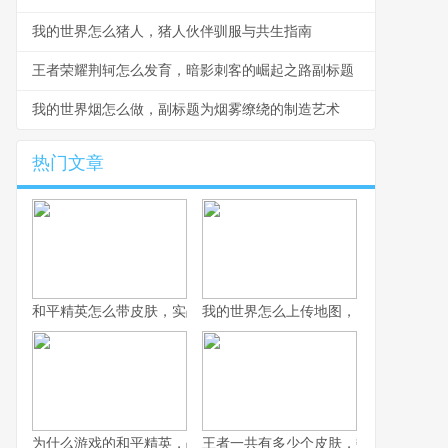
我的世界怎么猪人，猪人伙伴驯服与共生指南
王者荣耀荆轲怎么发育，暗影刺客的崛起之路副标题
我的世界烟怎么做，副标题为烟雾缭绕的制造艺术
热门文章
和平精英怎么带皮肤，实战与风格的平衡艺术副标题，从仓库到战
我的世界怎么上传地图，资深玩家分享
为什么游戏的和平精英，战术竞技浪潮中的独特答案
王者一共有多少个皮肤，数字背后的荣