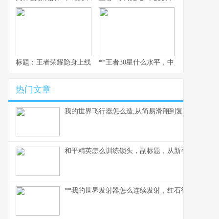
标题：王者荣耀隐身上线，一个资深玩家的战略视野与心灵独白
**王者30星什么水平，中坚力量的荣耀与
热门文章
我的世界飞行器怎么造,从简易滑翔到复杂引擎
和平精英怎么训练锁头，副标题，从新手到高手的
**我的世界发射器怎么连续发射，红石循环的奥妙解