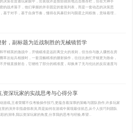
的决策在普通玩家眼中，出装或许是按部就班地点击推荐栏，但在大神手
密的战术落子，他们掌握的并非固定的套装列表，而是一套动态的决策思
，基于对手，基于自身节奏，懂得在风暴巨剑与陨星之间权衡，意味着理...
腰射，副标题为近战制胜的无械镜哲学
和平精英的激战中，开镜瞄准是远距离交火的准则，但当你与敌人骤然在房
圈草丛短兵相接时，一套流畅精准的腰射操作，往往比匆忙开镜更为致命，
不开镜直接射击，它牺牲了部分的精准度，却换来了无与伦比的反应速度与
演,资深玩家的实战思考与心得分享
动游戏,王者荣耀不仅考验操作技巧,更蕴含着深厚的策略与团队协作,许多玩家
,这里的演并非指虚假表演,而是如何在游戏中展现最佳状态,从个人技巧到团队
彩的演绎,我以资深玩家的角度,分享我的思考与经验,希望...