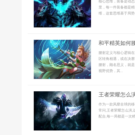
核心思维，装备是动态
里，每一件装备都是精
维，这套思维基于局势
和平精英如何
腰射定义与核心逻辑在
区转角相遇，或在决赛
腰射，顾名思义，就是
视野优势，其...
王者荣耀怎么
作为一款风靡全球的移
常问,王者荣耀怎么演
配合,每一局都是一次精