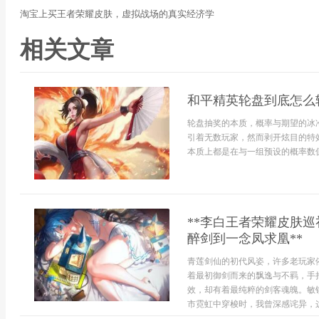
淘宝上买王者荣耀皮肤，虚拟战场的真实经济学
相关文章
和平精英轮盘到底怎么
轮盘抽奖的本质，概率与期望的冰
引着无数玩家，然而剥开炫目的特
本质上都是在与一组预设的概率数值
**李白王者荣耀皮肤
醉剑到一念凤求凰**
青莲剑仙的初代风姿，许多老玩家
着最初御剑而来的飘逸与不羁，手
效，却有着最纯粹的剑客魂魄。敏
市霓虹中穿梭时，我曾深感诧异，这