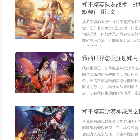
和平精英队友战术：战
默契征服海岛
战术意识的重要性在和平精英这样
键，它并非简单的枪法比拼，而是
为缺乏统一的战术思想而在复杂战
前的战场态势，并能够预判敌我双
必须紧跟指...
我的世界怎么注册账号
我的世界是一款风靡全球的沙盒游
触这款游戏的新手而言，迈出的第
杂，只需跟随清晰的指引便能轻松
账号的每一步，确保你能顺利踏入
前，了解我的世界的账号体系非常重要
和平精英沙漠神殿怎么
沙漠神殿的战略价值认知在和平精
源吸引着无数玩家，它并非仅仅是
变能力的微型战场，探索神殿的第一