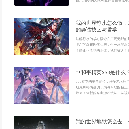
模式,指令的无限可能舞台在创造模式
我的世界静水怎么做，
的静谧技艺与哲学
理解静水的核心概念在广阔无垠的
飞泻的瀑布固然壮观，但一汪平滑
全静止不流动的水体，我们称之为静
**和平精英SS8是什
SS8赛季的主题定位，许多老玩家
朋克风格为基调，为海岛地图披上
带来了全新的夺宝游戏玩法，从视觉.
我的世界地狱怎么去，