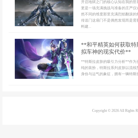
开启地狱之门的核心认知在我的世
更是一场充满挑战与准备的庄严仪
然不同的维度那里充满烈焰翻滚的
传送门这扇门不是偶然发现而是需
料建...
**和平精英如何获取
拟车神的现实代价**
**特斯拉皮肤的吸引力分析**作
纯的装扮，特斯拉系列皮肤以流线
身份与运气的象征，拥有一辆特斯拉
Copyright © 2026 All Rights