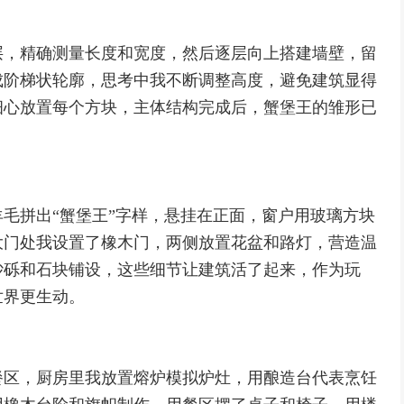
层，精确测量长度和宽度，然后逐层向上搭建墙壁，留
成阶梯状轮廓，思考中我不断调整高度，避免建筑显得
细心放置每个方块，主体结构完成后，蟹堡王的雏形已
毛拼出“蟹堡王”字样，悬挂在正面，窗户用玻璃方块
大门处我设置了橡木门，两侧放置花盆和路灯，营造温
砂砾和石块铺设，这些细节让建筑活了起来，作为玩
世界更生动。
餐区，厨房里我放置熔炉模拟炉灶，用酿造台代表烹饪