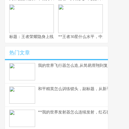
标题：王者荣耀隐身上线，一个资深玩家的战略视野与心灵独白
**王者30星什么水平，中坚力量的荣耀与
热门文章
我的世界飞行器怎么造,从简易滑翔到复杂引擎
和平精英怎么训练锁头，副标题，从新手到高手的
**我的世界发射器怎么连续发射，红石循环的奥妙解