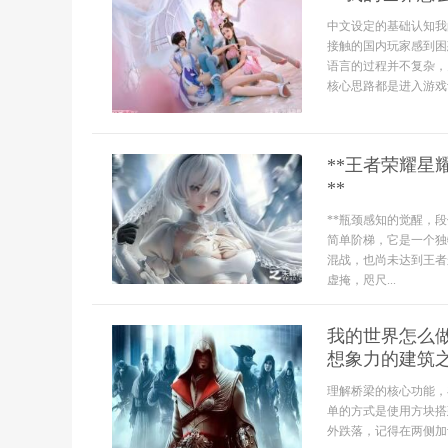
中文设定的基础认知我
接触的国内玩家感到困
语言的过程并不复杂，
核心思路都是进入游戏设
**王者荣耀
**
**瓶颈感知的觉醒，
简单阶梯，它是一个独
混战，也尚未达到王者
虚掩，咫尺...
我的世界怎么
想象力的建筑
理解桥梁的核心功能，
单的方式是使用方块搭
外跌落，记得在两侧加设