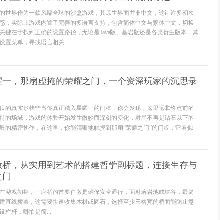
的世界作为一款风靡全球的沙盒游戏，其原生界面并非中文，这让许多初次
惑，实际上游戏内置了完善的多语言支持，包含简体中文与繁体中文，切换
关键在于找到正确的设置路径，无论是Java版、基岩版还是各类衍生版本，其
置菜单，寻找语言相关...
星耀一，那扇虚掩的荣耀之门，一个资深玩家的沉思录
段位的真实形状**当你真正踏入星耀一的门槛，你会发现，这里远非终点前的
特的场域，游戏的体验开始发生微妙而深刻的变化，对局不再是钻石以下的
般的精密协作，在这里，你能清晰地触摸到那扇“荣耀之门”的门板，它看似
做桥，从实用到艺术的搭建哲学副标题，连接生存与
之门
在游戏初期，一座桥的首要任务是确保安全通行，面对熔岩池或峡谷，最简
建直线桥梁，这需要快速收集木材或圆石，选择至少三格宽的桥面能防止意
栏杆，哪怕是简...