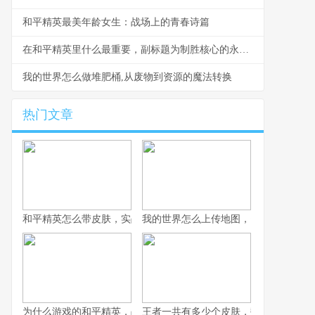
和平精英最美年龄女生：战场上的青春诗篇
在和平精英里什么最重要，副标题为制胜核心的永恒追问
我的世界怎么做堆肥桶,从废物到资源的魔法转换
热门文章
和平精英怎么带皮肤，实战与风格的平衡艺术副标题，从仓库到战
我的世界怎么上传地图，资深玩家分享
为什么游戏的和平精英，战术竞技浪潮中的独特答案
王者一共有多少个皮肤，数字背后的荣