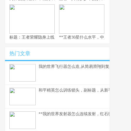
标题：王者荣耀隐身上线，一个资深玩家的战略视野与心灵独白
**王者30星什么水平，中坚力量的荣耀与
热门文章
我的世界飞行器怎么造,从简易滑翔到复杂引擎
和平精英怎么训练锁头，副标题，从新手到高手的
**我的世界发射器怎么连续发射，红石循环的奥妙解