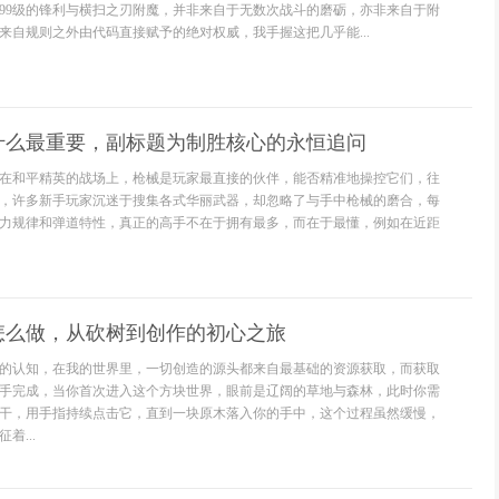
999级的锋利与横扫之刃附魔，并非来自于无数次战斗的磨砺，亦非来自于附
来自规则之外由代码直接赋予的绝对权威，我手握这把几乎能...
什么最重要，副标题为制胜核心的永恒追问
在和平精英的战场上，枪械是玩家最直接的伙伴，能否精准地操控它们，往
，许多新手玩家沉迷于搜集各式华丽武器，却忽略了与手中枪械的磨合，每
力规律和弹道特性，真正的高手不在于拥有最多，而在于最懂，例如在近距
怎么做，从砍树到创作的初心之旅
的认知，在我的世界里，一切创造的源头都来自最基础的资源获取，而获取
手完成，当你首次进入这个方块世界，眼前是辽阔的草地与森林，此时你需
干，用手指持续点击它，直到一块原木落入你的手中，这个过程虽然缓慢，
着...