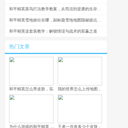
和平精英菜鸟打法教学教案，从苟活到逆袭的生存指南
和平精英雪地旅社在哪，副标题雪地地图隐秘据点探秘指南
和平精英送套装教学：解锁情谊与战术的双赢之道
热门文章
和平精英怎么带皮肤，实战与风格的平衡艺术副标题，从仓库到战
我的世界怎么上传地图，资深玩家分享
为什么游戏的和平精英，战术竞技浪潮中的独特答案
王者一共有多少个皮肤，数字背后的荣