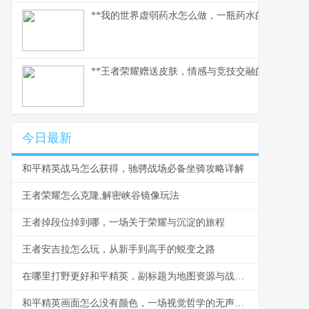
**我的世界虚弱药水怎么做，一瓶药水的救赎之路
**王者荣耀赠送皮肤，情感与竞技交融的独特纽带*
今日最新
和平精英战马怎么获得，驰骋战场必备坐骑攻略详解
王者荣耀怎么克隆,解密峡谷镜像玩法
王者掉段位掉到哪，一场关于荣耀与沉淀的旅程
王者安吉拉怎么玩，从新手到高手的蜕变之路
在哪里打野更好和平精英，副标题为地图资源与战术抉择解析
和平精英画面怎么没有颜色，一场视觉哲学的无声革命