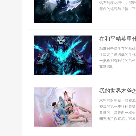
钻石剑就此诞生，那9
魔台的运气与祈祷，它
在和平精英里
精准射击是生存的基础
往决定了遭遇战的生死
一把枪都有独特的后坐
离遭遇时...
我的世界木斧
木斧的诞生始于对资源
资源的第一步往往是徒
要做的，是走向一棵树
却充满了仪式感，它象征