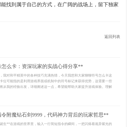
都能找到属于自己的方式，在广阔的战场上，留下独家
返回列表
号怎么卡：资深玩家的实战心得分享**
，我对和平精英中的各种技巧充满热情，今天我想和大家聊聊符号怎么卡这
卡位可能指的是利用游戏界面或机制中的符号标记来获得优势，这需要一些
将从我的经验出发，详细阐述这一点，希望能帮助大家提升游戏体验。理解
指令附魔钻石剑9999，代码神力背后的玩家哲思**
的诞生**在游戏的世界里，输入一行简短指令的瞬间，一把闪烁着诡异紫光的